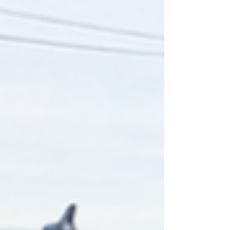
lakiernicze, lakiery perłowe, metaliczne czy
tzw. tri-coat (trójwarstwowe), które
zapewniają wyjątkową głębię koloru i efekt
zmieniający się w zależności od kąta padania
światła. To sprawia, że naprawa lakiernicza
stała się znacznie bardzi