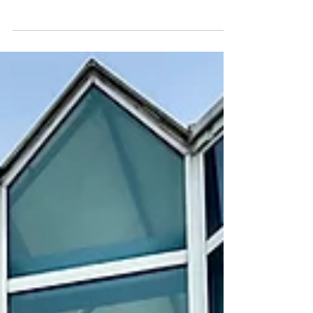
Jak rozpoznać dobrze
wykonaną naprawę blacharsko-
lakierniczą?
Samochód po kolizji może wyglądać dobrze
na pierwszy rzut oka. Prawdziwa jakość
naprawy ujawnia się jednak w detalach –
spasowaniu elementów, jakości lakieru oraz
dokładności wykonania. W AutoZacisze
Warszawa każdego dnia pracujemy z
samochodami różnych marek od Audi i BMW
po Forda Mustanga oraz auta klasy premium.
Dlatego wiemy, na co warto zwrócić uwagę
po naprawie blacharsko-lakierniczej. Równe
szczeliny między elementami Jednym z
pierwszych sygnałów dobrze wykonanej napr