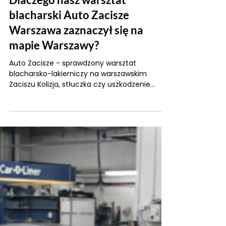
11 maj
2 minut(y) czytania
Dlaczego nasz warsztat
blacharski Auto Zacisze
Warszawa zaznaczył się na
mapie Warszawy?
Auto Zacisze - sprawdzony warsztat
blacharsko-lakierniczy na warszawskim
Zaciszu Kolizja, stłuczka czy uszkodzenie
parkingowe to sytuacje, które mogą