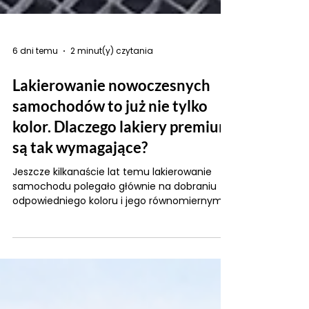
6 dni temu
2 minut(y) czytania
Lakierowanie nowoczesnych
samochodów to już nie tylko
kolor. Dlaczego lakiery premium
są tak wymagające?
Jeszcze kilkanaście lat temu lakierowanie
samochodu polegało głównie na dobraniu
odpowiedniego koloru i jego równomiernym
nałożeniu. Dziś sytuacja wygląda zupełnie
inaczej. Producenci samochodów coraz
częściej stosują wielowarstwowe systemy