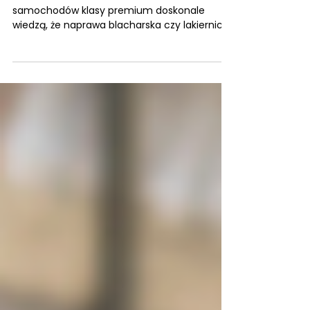
okolice
serwis blacharski audi Właściciele
samochodów klasy premium doskonale
wiedzą, że naprawa blacharska czy lakiernicza
takiego auta wymaga zupełnie innego
podejścia niż w przypadku standardowych
pojazdów. Marki takie jak BMW , Audi ,
Mercedes , Land Rover czy Jaguar korzystają
z zaawansowanych technologii
konstrukcyjnych, specjalistycznych powłok
lakierniczych oraz materiałów takich jak
aluminium czy wysokowytrzymałe stale.
Dlatego naprawa tych samochodów powinna
być wykon